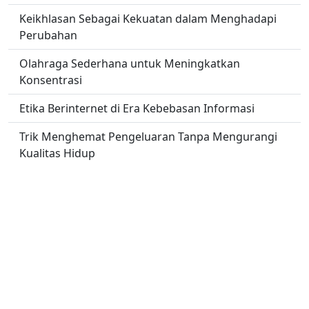
Keikhlasan Sebagai Kekuatan dalam Menghadapi
Perubahan
Olahraga Sederhana untuk Meningkatkan
Konsentrasi
Etika Berinternet di Era Kebebasan Informasi
Trik Menghemat Pengeluaran Tanpa Mengurangi
Kualitas Hidup
Cara Efektif Mengelola Stres Sehari hari
Masa Depan Robotika dalam Dunia Kesehatan dan
Medis
No links found.