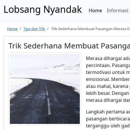
Lobsang Nyandak
Home
Informasi
Home
Tips dan Trik
Trik Sederhana Membuat Pasangan Merasa D
Trik Sederhana Membuat Pasanga
Merasa dihargai ad
percintaan. Pasanga
termotivasi untuk 
emosional. Memberi
atau mahal, karena 
lebih besar. Dengan
merasa dihargai da
Langkah pertama a
pasangan berbicara
terganggu oleh gad