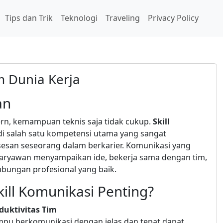
Tips dan Trik
Teknologi
Traveling
Privacy Policy
m Dunia Kerja
an
ern, kemampuan teknis saja tidak cukup.
Skill
i salah satu kompetensi utama yang sangat
san seseorang dalam berkarier. Komunikasi yang
aryawan menyampaikan ide, bekerja sama dengan tim,
ungan profesional yang baik.
ill Komunikasi Penting?
uktivitas Tim
u berkomunikasi dengan jelas dan tepat dapat