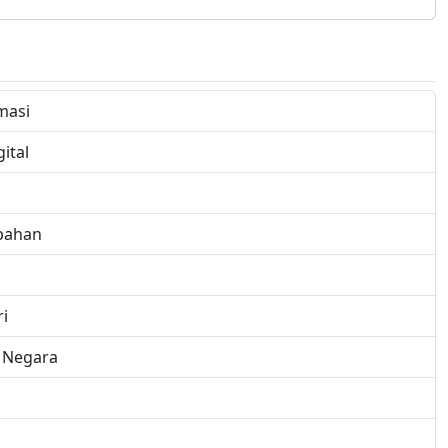
masi
ital
bahan
i
u Negara