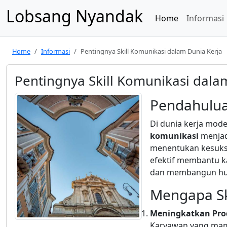
Lobsang Nyandak
Home
Informasi
Home
Informasi
Pentingnya Skill Komunikasi dalam Dunia Kerja
Pentingnya Skill Komunikasi dala
Pendahulu
Di dunia kerja mod
komunikasi
menjad
menentukan kesukse
efektif membantu k
dan membangun hub
Mengapa Sk
Meningkatkan Prod
Karyawan yang mamp