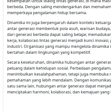
kesempatan untuk dialog lintas generasi, di mana mas
berbeda. Dengan saling mendengarkan dan memahami, k
memperkaya pengalaman hidup bersama.
Dinamika ini juga berpengaruh dalam konteks keluarga
antar generasi membentuk pola asuh, warisan budaya, 
dari generasi berbeda dapat saling belajar, memaduk
kerja, kolaborasi lintas generasi menjadi kunci inovas
industri. Organisasi yang mampu mengelola dinamika in
bertahan dalam lingkungan yang kompetitif.
Secara keseluruhan, dinamika hubungan antar genera
peluang dalam kehidupan sosial. Perbedaan pengalama
menimbulkan kesalahpahaman, tetapi juga membuka ru
pemahaman yang lebih mendalam. Dengan komunikasi ya
satu sama lain, hubungan antar generasi dapat menja
menciptakan harmoni, kolaborasi, dan kemajuan yang 