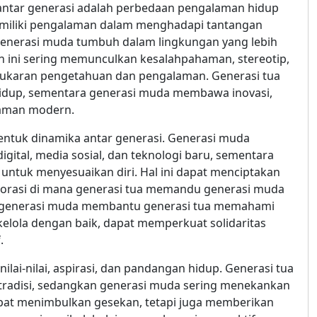
antar generasi adalah perbedaan pengalaman hidup
 memiliki pengalaman dalam menghadapi tantangan
 generasi muda tumbuh dalam lingkungan yang lebih
n ini sering memunculkan kesalahpahaman, stereotip,
pertukaran pengetahuan dan pengalaman. Generasi tua
idup, sementara generasi muda membawa inovasi,
 zaman modern.
ntuk dinamika antar generasi. Generasi muda
gital, media sosial, dan teknologi baru, sementara
ntuk menyesuaikan diri. Hal ini dapat menciptakan
borasi di mana generasi tua memandu generasi muda
n generasi muda membantu generasi tua memahami
 dikelola dengan baik, dapat memperkuat solidaritas
.
nilai-nilai, aspirasi, dan pandangan hidup. Generasi tua
tradisi, sedangkan generasi muda sering menekankan
dapat menimbulkan gesekan, tetapi juga memberikan