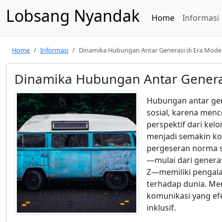
Lobsang Nyandak
Home
Informasi
Home
Informasi
Dinamika Hubungan Antar Generasi di Era Mode
Dinamika Hubungan Antar Genera
Hubungan antar ge
sosial, karena menc
perspektif dari kel
menjadi semakin kom
pergeseran norma s
—mulai dari generas
Z—memiliki pengala
terhadap dunia. M
komunikasi yang ef
inklusif.