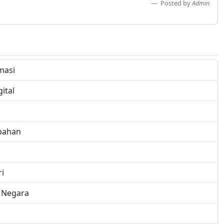
Posted by
Admin
masi
ital
bahan
i
u Negara