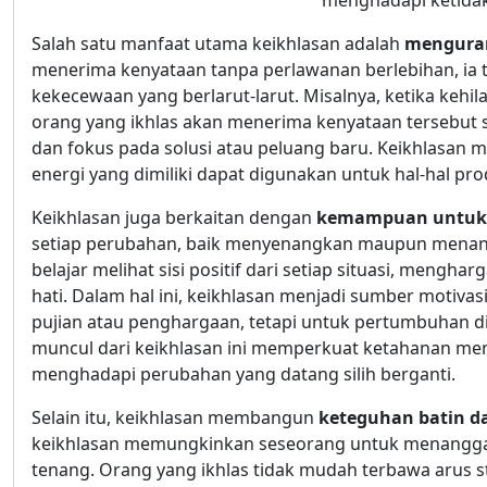
menghadapi ketidak
Salah satu manfaat utama keikhlasan adalah
menguran
menerima kenyataan tanpa perlawanan berlebihan, ia t
kekecewaan yang berlarut-larut. Misalnya, ketika kehi
orang yang ikhlas akan menerima kenyataan tersebut s
dan fokus pada solusi atau peluang baru. Keikhlasan
energi yang dimiliki dapat digunakan untuk hal-hal pro
Keikhlasan juga berkaitan dengan
kemampuan untuk 
setiap perubahan, baik menyenangkan maupun menan
belajar melihat sisi positif dari setiap situasi, men
hati. Dalam hal ini, keikhlasan menjadi sumber motivas
pujian atau penghargaan, tetapi untuk pertumbuhan di
muncul dari keikhlasan ini memperkuat ketahanan ment
menghadapi perubahan yang datang silih berganti.
Selain itu, keikhlasan membangun
keteguhan batin d
keikhlasan memungkinkan seseorang untuk menanggap
tenang. Orang yang ikhlas tidak mudah terbawa arus s