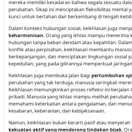
mereka memiliki kesadaran bahwa segala sesuatu dala
perubahan. Sikap ini menciptakan fleksibilitas menta
kunci untuk bertahan dan berkembang di tengah ketid
Dalam konteks hubungan sosial, keikhlasan juga menj
keharmonisan
. Orang yang ikhlas mampu menerima 
hubungan tanpa beban dendam atau kepahitan. Dalam p
konflik atau perpisahan, keikhlasan membantu manusi
berkepanjangan, dan menciptakan lingkungan sosial 
kepedulian, yang pada gilirannya memperkuat jaringa
Keikhlasan juga membuka jalan bagi
pertumbuhan spiri
perubahan yang tak terduga, manusia seringkali mer
Keikhlasan memungkinkan proses refleksi ini berjalan 
pribadi. Manusia yang ikhlas mampu melihat perubahan
memahami keterkaitan antara pengalaman, dan menumbu
kesabaran, keberanian, dan kebijaksanaan.
Namun, keikhlasan bukan berarti pasif atau menyerah 
kekuatan aktif yang mendorong tindakan bijak
. Or