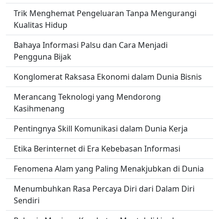
Trik Menghemat Pengeluaran Tanpa Mengurangi
Kualitas Hidup
Bahaya Informasi Palsu dan Cara Menjadi
Pengguna Bijak
Konglomerat Raksasa Ekonomi dalam Dunia Bisnis
Merancang Teknologi yang Mendorong
Kasihmenang
Pentingnya Skill Komunikasi dalam Dunia Kerja
Etika Berinternet di Era Kebebasan Informasi
Fenomena Alam yang Paling Menakjubkan di Dunia
Menumbuhkan Rasa Percaya Diri dari Dalam Diri
Sendiri