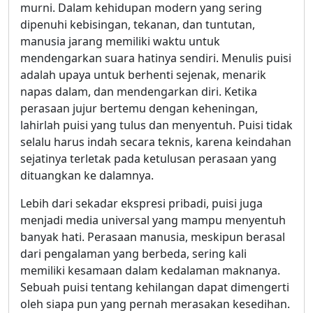
murni. Dalam kehidupan modern yang sering
dipenuhi kebisingan, tekanan, dan tuntutan,
manusia jarang memiliki waktu untuk
mendengarkan suara hatinya sendiri. Menulis puisi
adalah upaya untuk berhenti sejenak, menarik
napas dalam, dan mendengarkan diri. Ketika
perasaan jujur bertemu dengan keheningan,
lahirlah puisi yang tulus dan menyentuh. Puisi tidak
selalu harus indah secara teknis, karena keindahan
sejatinya terletak pada ketulusan perasaan yang
dituangkan ke dalamnya.
Lebih dari sekadar ekspresi pribadi, puisi juga
menjadi media universal yang mampu menyentuh
banyak hati. Perasaan manusia, meskipun berasal
dari pengalaman yang berbeda, sering kali
memiliki kesamaan dalam kedalaman maknanya.
Sebuah puisi tentang kehilangan dapat dimengerti
oleh siapa pun yang pernah merasakan kesedihan.