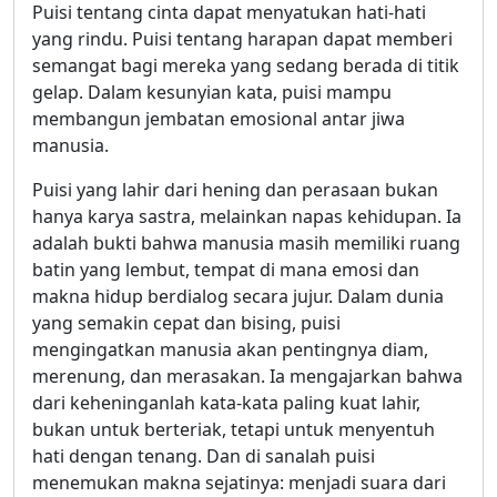
Puisi tentang cinta dapat menyatukan hati-hati
yang rindu. Puisi tentang harapan dapat memberi
semangat bagi mereka yang sedang berada di titik
gelap. Dalam kesunyian kata, puisi mampu
membangun jembatan emosional antar jiwa
manusia.
Puisi yang lahir dari hening dan perasaan bukan
hanya karya sastra, melainkan napas kehidupan. Ia
adalah bukti bahwa manusia masih memiliki ruang
batin yang lembut, tempat di mana emosi dan
makna hidup berdialog secara jujur. Dalam dunia
yang semakin cepat dan bising, puisi
mengingatkan manusia akan pentingnya diam,
merenung, dan merasakan. Ia mengajarkan bahwa
dari keheninganlah kata-kata paling kuat lahir,
bukan untuk berteriak, tetapi untuk menyentuh
hati dengan tenang. Dan di sanalah puisi
menemukan makna sejatinya: menjadi suara dari