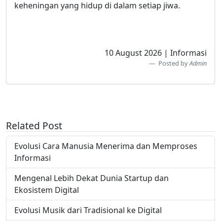
keheningan yang hidup di dalam setiap jiwa.
10 August 2026 | Informasi
Posted by
Admin
Related Post
Evolusi Cara Manusia Menerima dan Memproses
Informasi
Mengenal Lebih Dekat Dunia Startup dan
Ekosistem Digital
Evolusi Musik dari Tradisional ke Digital