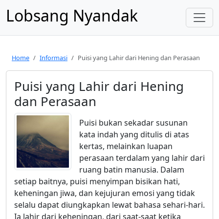
Lobsang Nyandak
Home
Informasi
Puisi yang Lahir dari Hening dan Perasaan
Puisi yang Lahir dari Hening
dan Perasaan
Puisi bukan sekadar susunan
kata indah yang ditulis di atas
kertas, melainkan luapan
perasaan terdalam yang lahir dari
ruang batin manusia. Dalam
setiap baitnya, puisi menyimpan bisikan hati,
keheningan jiwa, dan kejujuran emosi yang tidak
selalu dapat diungkapkan lewat bahasa sehari-hari.
Ia lahir dari keheningan, dari saat-saat ketika